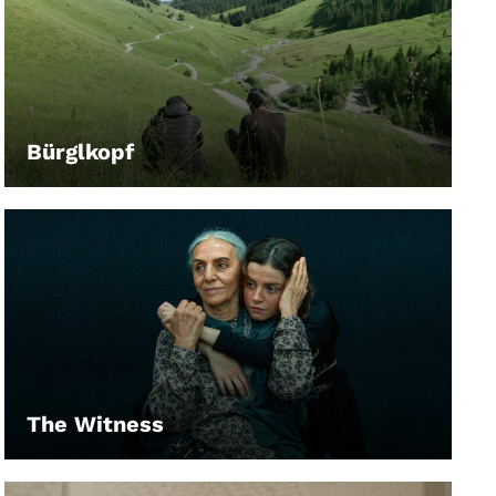
Bürglkopf
LEIHEN
The Witness
LEIHEN