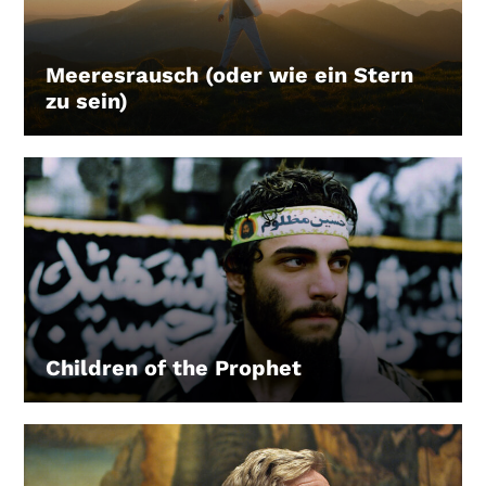
Meeresrausch (oder wie ein Stern
zu sein)
LEIHEN
Children of the Prophet
LEIHEN