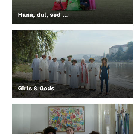
Hana, dul, sed ...
LEIHEN
Girls & Gods
LEIHEN