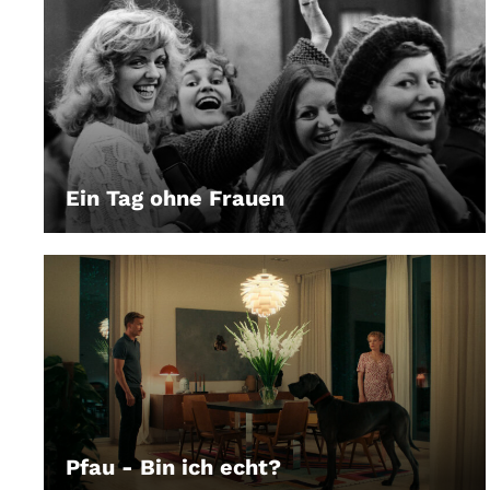
Ein Tag ohne Frauen
LEIHEN
Pfau - Bin ich echt?
LEIHEN