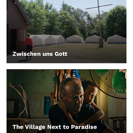
Zwischen uns Gott
LEIHEN
The Village Next to Paradise
LEIHEN