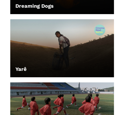
Dreaming Dogs
LEIHEN
Yarê
LEIHEN