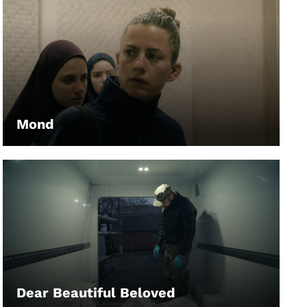
Mond
LEIHEN
Dear Beautiful Beloved
LEIHEN