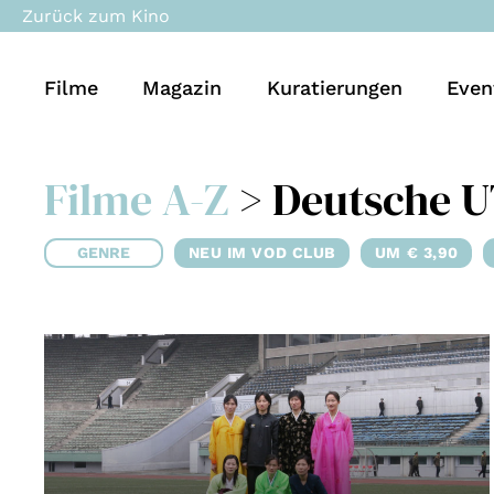
Zurück zum Kino
Filme
Magazin
Kuratierungen
Even
Filme A-Z
> Deutsche 
GENRE
NEU IM VOD CLUB
UM € 3,90