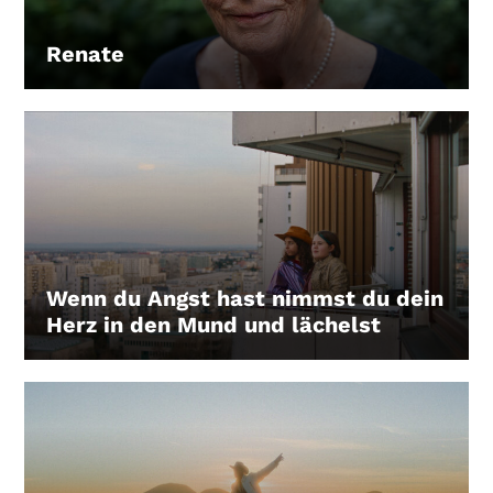
Gutscheine
& Filmpässe
Renate
LEIHEN
Account
Suche
Wenn du Angst hast nimmst du dein
Herz in den Mund und lächelst
LEIHEN