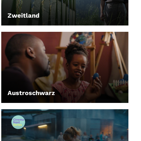
Zweitland
LEIHEN
Austroschwarz
LEIHEN