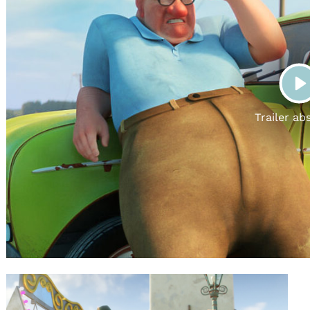
Gutscheine
& Filmpässe
Account
Suche
P
Trailer ab