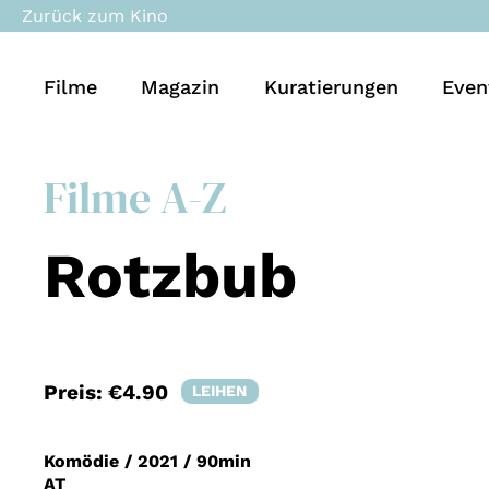
Zurück zum Kino
Filme
Magazin
Kuratierungen
Even
Filme A-Z
Rotzbub
Preis:
€4.90
LEIHEN
Komödie
/
2021
/
90min
AT