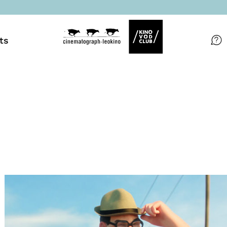
ts
Filme
Magazin
Kuratierungen
Events
So geht’s
Filmpakete