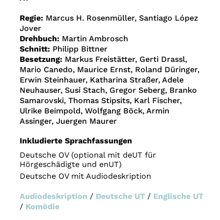
Regie:
Marcus H. Rosenmüller, Santiago López
Jover
Drehbuch:
Martin Ambrosch
Schnitt:
Philipp Bittner
Besetzung:
Markus Freistätter, Gerti Drassl,
Mario Canedo, Maurice Ernst, Roland Düringer,
Erwin Steinhauer, Katharina Straßer, Adele
Neuhauser, Susi Stach, Gregor Seberg, Branko
Samarovski, Thomas Stipsits, Karl Fischer,
Ulrike Beimpold, Wolfgang Böck, Armin
Assinger, Juergen Maurer
Inkludierte Sprachfassungen
Deutsche OV (optional mit deUT für
Hörgeschädigte und enUT)
Deutsche OV mit Audiodeskription
Audiodeskription
/
Deutsche UT
/
Englische UT
/
Komödie