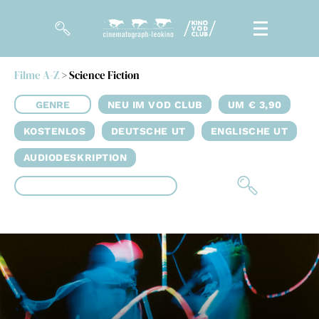
Filme A-Z
> Science Fiction
Filme
GENRE
NEU IM VOD CLUB
UM € 3,90
Magazin
KOSTENLOS
DEUTSCHE UT
ENGLISCHE UT
Kuratierungen
AUDIODESKRIPTION
Events
So geht’s
Filmpakete
Gutscheine
& Filmpässe