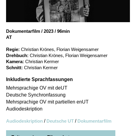
Account
Suche
Dokumentarfilm
/
2023
/
96min
AT
Regie:
Christian Krönes, Florian Weigensamer
Drehbuch:
Christian Krönes, Florian Weigensamer
Kamera:
Christian Kermer
Schnitt:
Christian Kermer
Inkludierte Sprachfassungen
Mehrsprachige OV mit deUT
Deutsche Synchronfassung
Mehrsprachige OV mit partiellen enUT
Audiodeskription
Audiodeskription
/
Deutsche UT
/
Dokumentarfilm