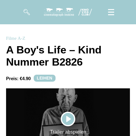
Filme
Filme A-Z
A Boy's Life – Kind
Magazin
Nummer B2826
Kuratierungen
Events
LEIHEN
Preis:
€4.90
So geht’s
Filmpakete
Gutscheine
PLAY
& Filmpässe
Trailer abspielen