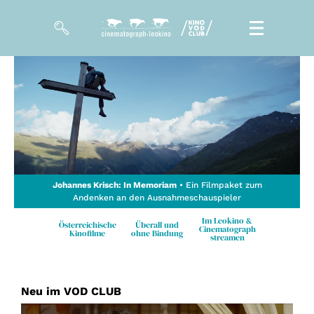
Filme
Magazin
Kuratierungen
VOD-Events
Johannes Krisch: In Memoriam
• Ein Filmpaket zum
Andenken an den Ausnahmeschauspieler
So geht’s
Im Leokino &
Österreichische
Überall und
Cinematograph
Kinofilme
ohne Bindung
streamen
Filmpakete
Gutscheine
& Filmpässe
Neu im VOD CLUB