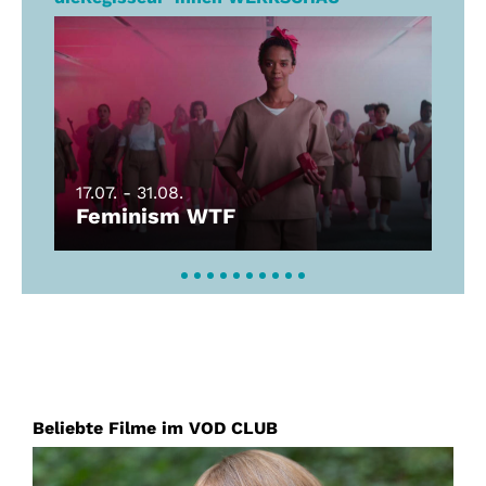
1
17.07. - 31.08.
Feminism WTF
Beliebte Filme im VOD CLUB