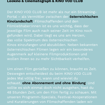
Leokino & Cinematograph & KINO VOD CLUB
Der KINO VOD CLUB ist mehr als nur ein Streaming-
Portal – als Vermittler zwischen der
österreichischen
Kinolandschaft
, Filmschaffenden und den
Filmliebhaber:innen ist es uns wichtig, dass der
jeweilige Film auch nach seiner Zeit im Kino noch
gefunden wird. Dabei liegt es uns am Herzen,
das
volle Spektrum des österreichischen
Kinos
einzufangen und abzubilden. Neben bekannten
österreichischen Filmen legen wir ein besonderes
Augenmerk auf kleinere Filmproduktionen und
wollen ihnen so zu mehr Sichtbarkeit verhelfen.
Um einen Film genießen zu können, braucht es Zeit.
Deswegen entscheidest du beim KINO VOD CLUB
jedes Mal völlig frei, wann und wieviel du
schaust,
ohne Abonnement und ohne Bindung
. Und
sollte es sich einmal doch nicht ausgehen, hast du
48 Stunden Zeit, um den Film fertig zu schauen. Mit
unseren Programm-Specials, Festival-Kooperationen
und Kuratierungen von Filmschaffenden laden wir