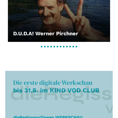
D.U.D.A! Werner Pirchner
Die erste digitale Werkschau
bis 31.8. im KINO VOD CLUB
dieRegisseur*innen WERKSCHAU