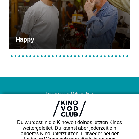
Happy
Impressum & Datenschutz
AGB
Kontakt
FAQ
Du wurdest in die Kinowelt deines letzten Kinos
Newsletter
weitergeleitet. Du kannst aber jederzeit ein
Partner
anderes Kino unterstützen. Entweder bei der