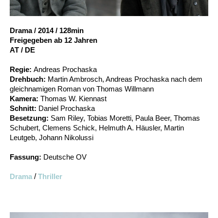
Account
Suche
Drama
/
2014
/
128min
Freigegeben ab 12 Jahren
AT / DE
Regie:
Andreas Prochaska
Drehbuch:
Martin Ambrosch, Andreas Prochaska nach dem
gleichnamigen Roman von Thomas Willmann
Kamera:
Thomas W. Kiennast
Schnitt:
Daniel Prochaska
Besetzung:
Sam Riley, Tobias Moretti, Paula Beer, Thomas
Schubert, Clemens Schick, Helmuth A. Häusler, Martin
Leutgeb, Johann Nikolussi
Fassung:
Deutsche OV
Drama
/
Thriller