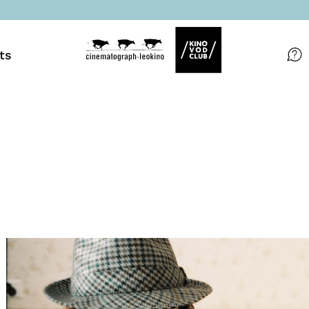
ts
Filme
Magazin
Kuratierungen
Events
So geht’s
Filmpakete