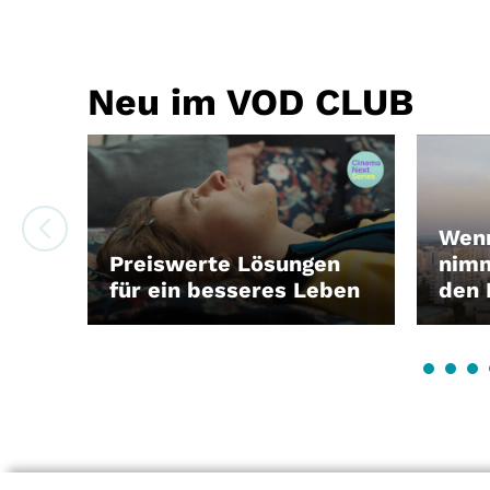
Neu im VOD CLUB
Wenn
Preiswerte Lösungen
nimm
für ein besseres Leben
den 
LEIHEN
LEIH