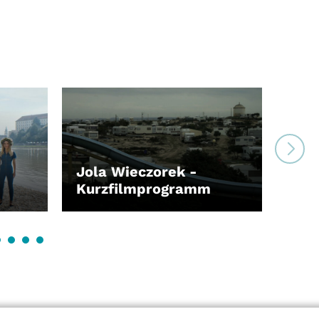
Im 
Jola Wieczorek -
Ges
Kurzfilmprogramm
Dire
LEIHEN
LEI