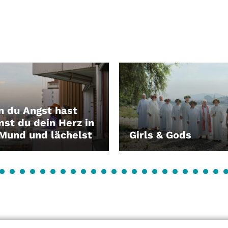
 du Angst hast
st du dein Herz in
Mund und lächelst
Girls & Gods
EN
LEIHEN