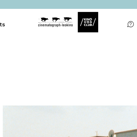
ts
Filme
Magazin
Kuratierungen
Events
So geht’s
Filmpakete