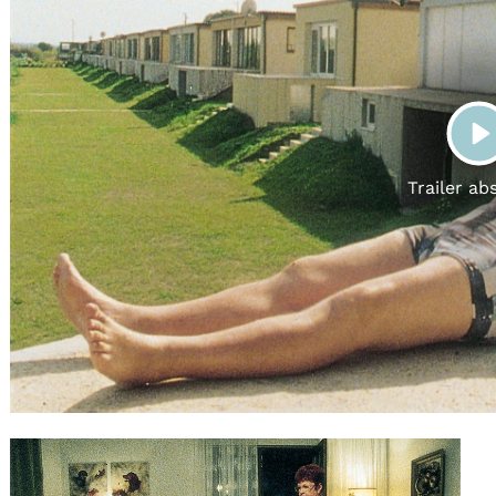
Gutscheine
& Filmpässe
Account
Suche
P
Trailer ab