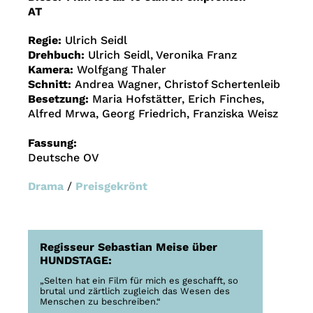
AT
Regie:
Ulrich Seidl
Drehbuch:
Ulrich Seidl, Veronika Franz
Kamera:
Wolfgang Thaler
Schnitt:
Andrea Wagner, Christof Schertenleib
Besetzung:
Maria Hofstätter, Erich Finches,
Alfred Mrwa, Georg Friedrich, Franziska Weisz
Fassung:
Deutsche OV
Drama
/
Preisgekrönt
Regisseur Sebastian Meise über
HUNDSTAGE:
„Selten hat ein Film für mich es geschafft, so
brutal und zärtlich zugleich das Wesen des
Menschen zu beschreiben.“