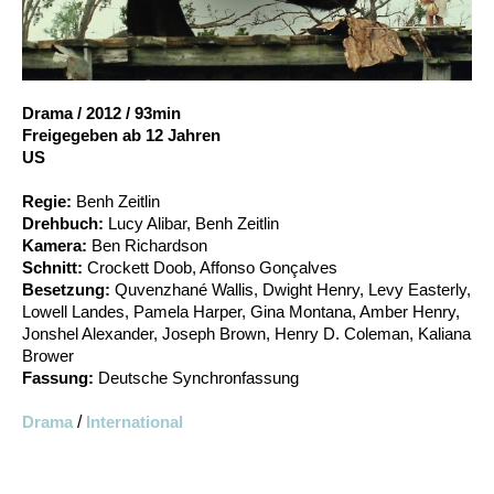
Account
Suche
Drama
/
2012
/
93min
Freigegeben ab 12 Jahren
US
Regie:
Benh Zeitlin
Drehbuch:
Lucy Alibar, Benh Zeitlin
Kamera:
Ben Richardson
Schnitt:
Crockett Doob, Affonso Gonçalves
Besetzung:
Quvenzhané Wallis, Dwight Henry, Levy Easterly,
Lowell Landes, Pamela Harper, Gina Montana, Amber Henry,
Jonshel Alexander, Joseph Brown, Henry D. Coleman, Kaliana
Brower
Fassung:
Deutsche Synchronfassung
Drama
/
International