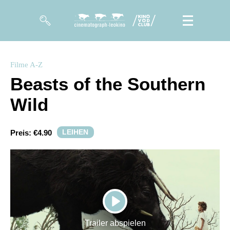
Filme
Filme A-Z
Beasts of the Southern
Magazin
Wild
Kuratierungen
Events
LEIHEN
Preis:
€4.90
So geht’s
Filmpakete
Gutscheine
PLAY
& Filmpässe
Trailer abspielen