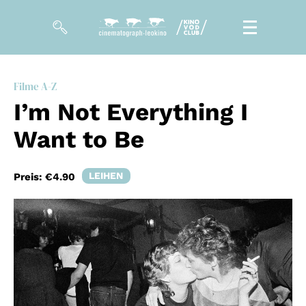
Filme
Filme A-Z
I’m Not Everything I
Magazin
Want to Be
Kuratierungen
Events
LEIHEN
Preis:
€4.90
So geht’s
Filmpakete
Gutscheine
& Filmpässe