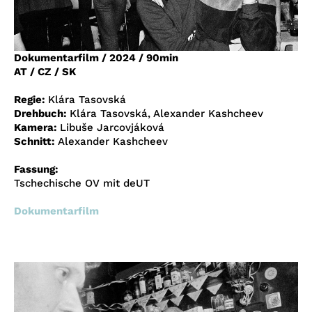
Account
Suche
Dokumentarfilm
/
2024
/
90min
AT / CZ / SK
Regie:
Klára Tasovská
Drehbuch:
Klára Tasovská, Alexander Kashcheev
Kamera:
Libuše Jarcovjáková
Schnitt:
Alexander Kashcheev
Fassung:
Tschechische OV mit deUT
Dokumentarfilm