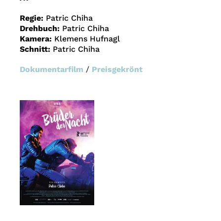
Regie:
Patric Chiha
Drehbuch:
Patric Chiha
Kamera:
Klemens Hufnagl
Schnitt:
Patric Chiha
Dokumentarfilm
/
Preisgekrönt