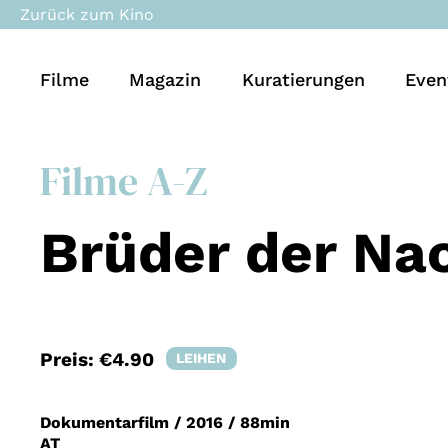
Zurück zum Kino
Filme
Magazin
Kuratierungen
Even
Filme A-Z
Brüder der Na
Preis:
€4.90
LEIHEN
Dokumentarfilm
/
2016
/
88min
AT