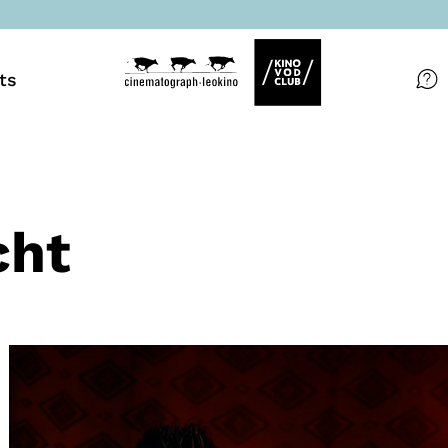
ts
Filme
Magazin
Kuratierungen
cht
Events
So geht’s
Filmpakete