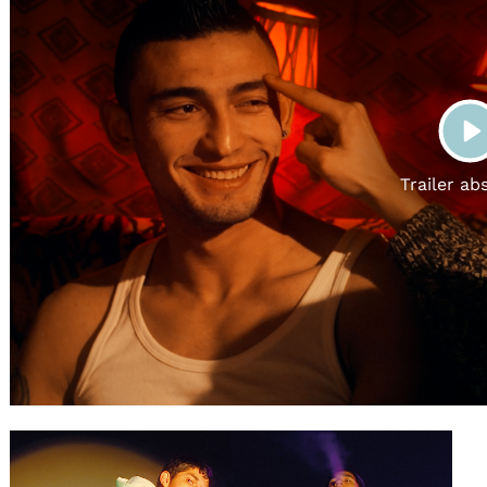
Gutscheine
& Filmpässe
Account
Suche
P
Trailer ab