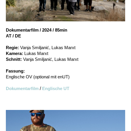
Account
Suche
Dokumentarfilm
/
2024
/
85min
AT / DE
Regie:
Vanja Smiljanić, Lukas Marxt
Kamera:
Lukas Marxt
Schnitt:
Vanja Smiljanić, Lukas Marxt
Fassung:
Englische OV (optional mit enUT)
Dokumentarfilm
/
Englische UT