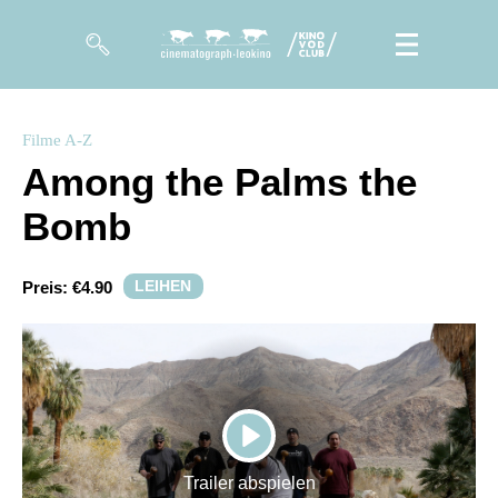
Filme
Filme A-Z
Among the Palms the
Magazin
Bomb
Kuratierungen
Events
LEIHEN
Preis:
€4.90
So geht’s
Filmpakete
Gutscheine
PLAY
& Filmpässe
Trailer abspielen